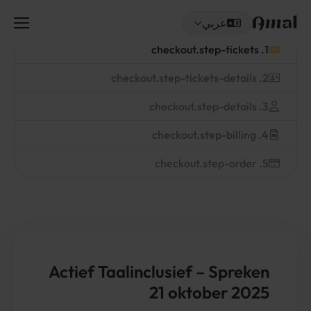
عربي
القائم
اختر لغتك
1. checkout.step-tickets
2. checkout.step-tickets-details
3. checkout.step-details
4. checkout.step-billing
5. checkout.step-order
Actief Taalinclusief – Spreken
21
oktober
2025