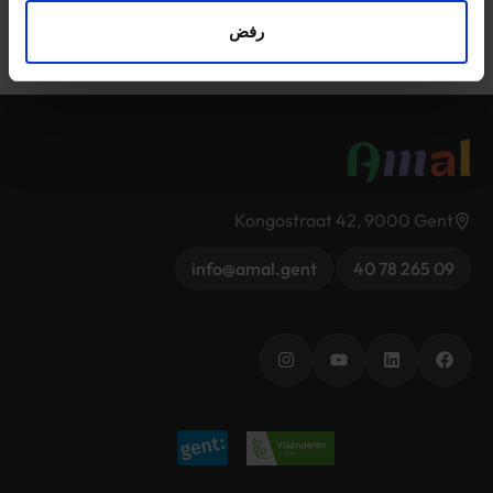
رفض
Kongostraat 42, 9000 Gent
info@amal.gent
09 265 78 40
Instagram
YouTube
LinkedIn
Facebook