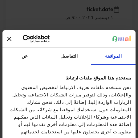
ticket.date
١ ديسمبر ٢٠٢٦ ٩:٠٠ ص
ticket.location
Kongostraat 42, 9000 Gent
الموافقة
التفاصيل
عن
Standaard
يستخدم هذا الموقع ملفات ارتباط
٢٥٫٠٠ €
نحن نستخدم ملفات تعريف الارتباط لتخصيص المحتوى
shop.amount
والإعلانات، وذلك لتوفير ميزات الشبكات الاجتماعية وتحليل
الزيارات الواردة إلينا. إضافةً إلى ذلك، فنحن نشارك
المعلومات حول استخدامك لموقعنا مع شركائنا من الشبكات
الاجتماعية وشركاء الإعلانات وتحليل البيانات الذين يمكنهم
Vrijwilliger
إضافة هذه المعلومات إلى معلومات أخرى تقدمها لهم أو
shop.free
معلومات أخرى يحصلون عليها من استخدامك لخدماتهم.