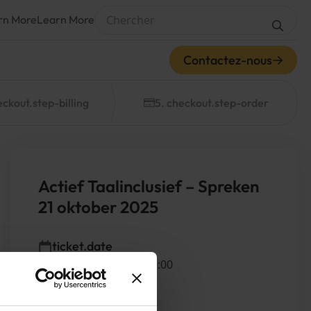
rn More
Learn More
Chercher
Contactez-nous
eckout.step-billing
5. checkout.step-order
Actief Taalin­clusief – Spreken
21
oktober
2025
ticket.date
1 décembre 2026 09:00
ticket.location