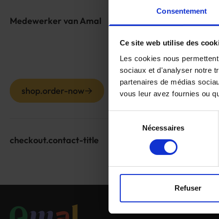
Consentement
sh
Medewerker van Amal
Ce site web utilise des cook
Les cookies nous permettent d
sociaux et d'analyser notre t
partenaires de médias sociaux
shop.order-now
vous leur avez fournies ou qu'
Sélection
Nécessaires
du
checkout.contact-title
consentement
Refuser