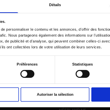
shop.amount
Détails
op.free
ies.
e personnaliser le contenu et les annonces, d'offrir des fonctio
rafic. Nous partageons également des informations sur l'utilisati
, de publicité et d'analyse, qui peuvent combiner celles-ci avec
ils ont collectées lors de votre utilisation de leurs services.
Préférences
Statistiques
Autoriser la sélection
NOUVEAU À GAND
APPRENDRE LE