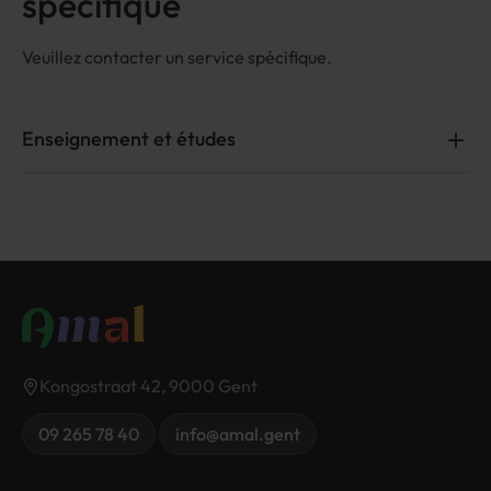
spécifique
Veuillez contacter un service spécifique.
Enseignement et études
Vous souhaitez faire reconnaître votre diplôme ? Envoyez
un e-mail à diploma.erkenning@amal.gent pour prendre
rendez-vous.
Vous avez une question sur les études en Belgique ?
Envoyez un e-mail à studeren@amal.gent pour prendre
rendez-vous.
Kongostraat 42, 9000 Gent
09 265 78 40
info@amal.gent