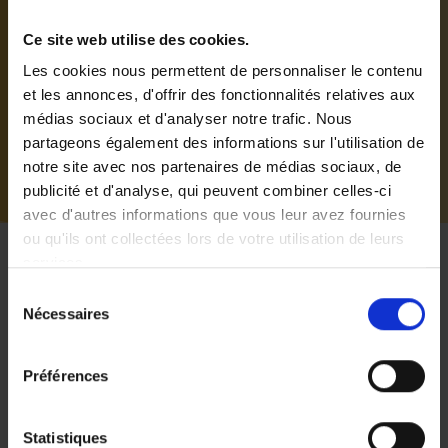
Vous n'avez pas pu joindre
Ce site web utilise des cookies.
Amal ?
Les cookies nous permettent de personnaliser le contenu
et les annonces, d'offrir des fonctionnalités relatives aux
Remplissez le formulaire. Un employé d'Amal vous
médias sociaux et d'analyser notre trafic. Nous
rappellera.
partageons également des informations sur l'utilisation de
notre site avec nos partenaires de médias sociaux, de
publicité et d'analyse, qui peuvent combiner celles-ci
avec d'autres informations que vous leur avez fournies
ou qu'ils ont collectées lors de votre utilisation de leurs
services.
Sélection
Planifiez votre visite
Nécessaires
du
consentement
Amal est là pour tout le monde. Nous voulons que tout le
Préférences
monde puisse nous rendre visite confortablement. Amal
est facilement accessible avec les transports en
commun. Essayez de venir à pied, à vélo ou en transports
Statistiques