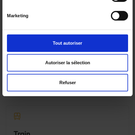
en commun autant que possible.
Marketing
Bus
Tout autoriser
L'arrêt Blekerijstraat se trouve à 200 mètres
d'Amal. Planifiez votre voyage en bus via De Lijn.
Autoriser la sélection
Trouver un bus
Refuser
Train