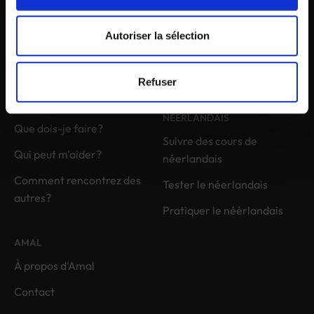
Kongostraat 42, 9000 Gent
Autoriser la sélection
09 265 78 40
info@amal.gent
Refuser
NOUVEAU À GAND
APPRENDRE LE
NÉERLANDAIS
Que dois-je faire?
Suivre des cours de
Qui peut m'aider?
néerlandais
Comment rencontrez des
Tester le néerlandais
autres?
Pratiquer le néérlandais
AMAL
À propos d'Amal
Contact