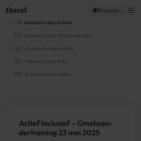
français
Me
Choisissez votre la
1. checkout.step-tickets
2. checkout.step-tickets-details
3. checkout.step-details
4. checkout.step-info
5. checkout.step-order
Actief Inclusief – Omstaan­
der­training
23
mei
2025