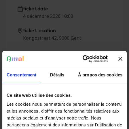
ticket.date
4 décembre 2026 10:00
ticket.location
Kongostraat 42, 9000 Gent
Standaard
Consentement
Détails
À propos des cookies
shop.free
shop.amount
Ce site web utilise des cookies.
Les cookies nous permettent de personnaliser le contenu
et les annonces, d'offrir des fonctionnalités relatives aux
Medewerker van Amal
médias sociaux et d'analyser notre trafic. Nous
shop.free
partageons également des informations sur l'utilisation de