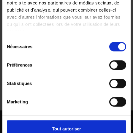
shop.amount
notre site avec nos partenaires de médias sociaux, de
publicité et d'analyse, qui peuvent combiner celles-ci
avec d'autres informations que vous leur avez fournies
ou qu'ils ont collectées lors de votre utilisation de leurs
services.
Sélection
Nécessaires
du
shop.order-now
consentement
Préférences
checkout.contact-title
Statistiques
Marketing
Tout autoriser