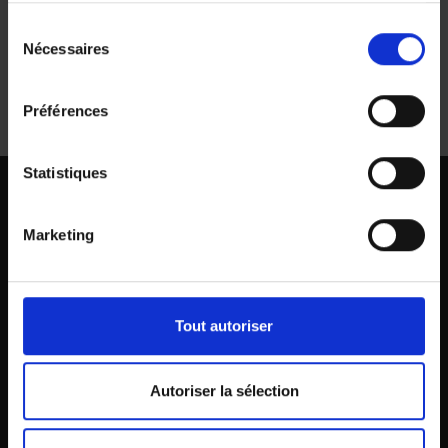
Sélection
Nécessaires
du
checkout.contact-title
consentement
Préférences
Statistiques
Marketing
Kongostraat 42, 9000 Gent
09 265 78 40
info@amal.gent
Tout autoriser
NOUVEAU À GAND
APPRENDRE LE
Autoriser la sélection
NÉERLANDAIS
Que dois-je faire?
Suivre des cours de