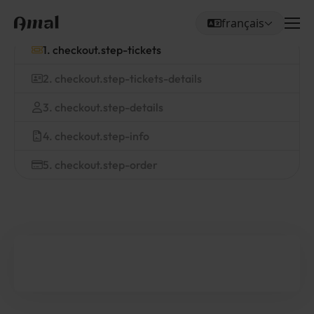
français
Me
Choisissez votre la
1. checkout.step-tickets
2. checkout.step-tickets-details
3. checkout.step-details
4. checkout.step-info
5. checkout.step-order