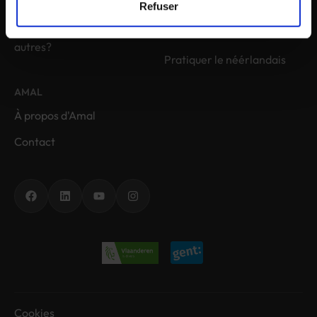
Qui peut m'aider?
Refuser
néerlandais
Comment rencontrez des
Tester le néerlandais
autres?
Pratiquer le néérlandais
AMAL
À propos d'Amal
Contact
Facebook
LinkedIn
YouTube
Instagram
Cookies