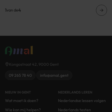
Paginatie
1
4
van de
Vorig
Kongostraat 42, 9000 Gent
09 265 78 40
info@amal.gent
NIEUW IN GENT
NEDERLANDS LEREN
Wat moet ik doen?
Nederlandse lessen volgen
Wie kan mij helpen?
Nederlands testen