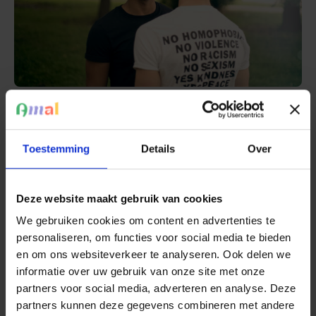
Omstaandertraining - 25/09/2026
Niets doen is geen optie. Leer 4 strategieën aan om te
Toestemming
Details
Over
reageren op discriminerend gedrag. Word een actieve
omstaander.
Deze website maakt gebruik van cookies
Lees meer
We gebruiken cookies om content en advertenties te
personaliseren, om functies voor social media te bieden
en om ons websiteverkeer te analyseren. Ook delen we
informatie over uw gebruik van onze site met onze
partners voor social media, adverteren en analyse. Deze
partners kunnen deze gegevens combineren met andere