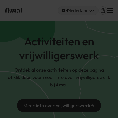
Nederlands
Me
Kies je taal
Activiteiten en
vrijwilligerswerk
Ontdek al onze activiteiten op deze pagina
of klik door voor meer info over vrijwilligerswerk
bij Amal.
Meer info over vrijwilligerswerk