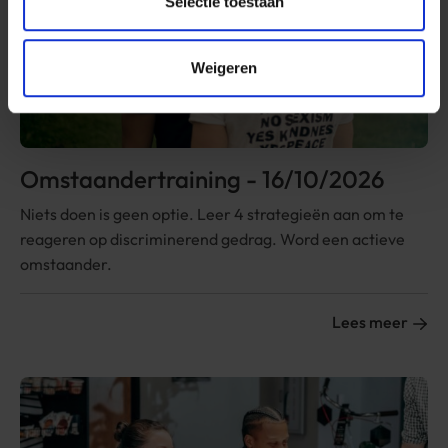
Selectie toestaan
Weigeren
Omstaandertraining - 16/10/2026
Niets doen is geen optie. Leer 4 strategieën aan om te
reageren op discriminerend gedrag. Word een actieve
omstaander.
Lees meer