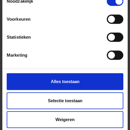
Noodzakelijk
Voorkeuren
Statistieken
Marketing
pilootproject ‘Samen voor Zorg’
Vlaams minister van Integratie en Inburgering Hilde
Crevits bracht vandaag een bezoek aan het pilootproject
Alles toestaan
‘Samen voor Zorg’, een initiatief van Amal vzw en
JobRoad.
Selectie toestaan
Lees meer
Weigeren