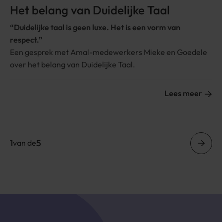
Het belang van Duidelijke Taal
“Duidelijke taal is geen luxe. Het is een vorm van
respect.”
Een gesprek met Amal-medewerkers Mieke en Goedele
over het belang van Duidelijke Taal.
Lees meer
Paginatie
1
5
van de
Vorig