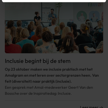
Inclusie begint bij de stem
Op 23 oktober maken we inclusie praktisch met het
Amalgram en met leren over sectorgrenzen heen. Van
feit (diversiteit) naar praktijk (inclusie).
Een gesprek met Amal-medewerker Geert Van den
Bossche over de
Inspiratiedag: Inclusie
.
Lees meer