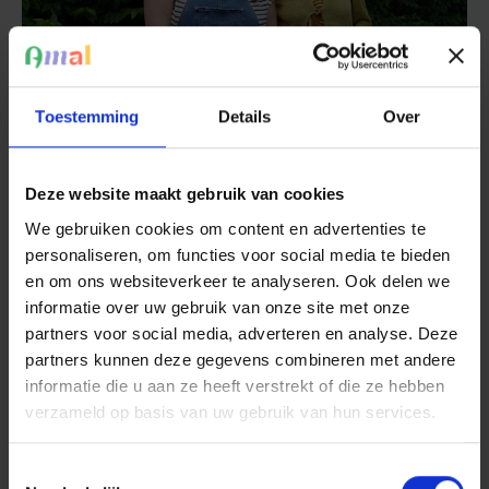
Toestemming
Details
Over
Coachpunt als houvast na inburgering
Na inburgering begint vaak een nieuw hoofdstuk vol
Deze website maakt gebruik van cookies
vragen.
We gebruiken cookies om content en advertenties te
In Coachpunt vinden ex-inburgeraars tijd, houvast en een
personaliseren, om functies voor social media te bieden
weg doorheen werk, opleiding, administratie en welzijn.
en om ons websiteverkeer te analyseren. Ook delen we
Een gesprek met Fien en Marian over wat Coachpunt elke
informatie over uw gebruik van onze site met onze
dag betekent.
partners voor social media, adverteren en analyse. Deze
partners kunnen deze gegevens combineren met andere
Lees meer
informatie die u aan ze heeft verstrekt of die ze hebben
verzameld op basis van uw gebruik van hun services.
Toestemmingsselectie