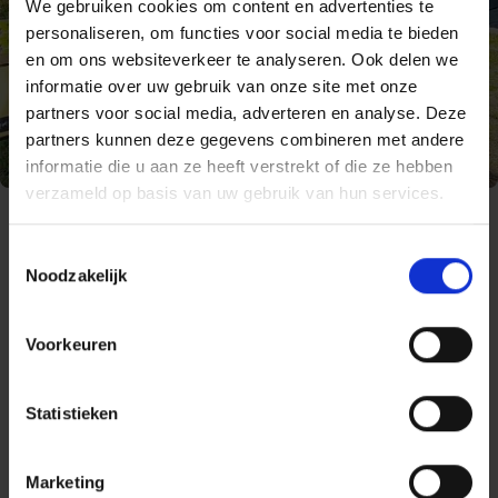
We gebruiken cookies om content en advertenties te
personaliseren, om functies voor social media te bieden
en om ons websiteverkeer te analyseren. Ook delen we
informatie over uw gebruik van onze site met onze
partners voor social media, adverteren en analyse. Deze
partners kunnen deze gegevens combineren met andere
informatie die u aan ze heeft verstrekt of die ze hebben
verzameld op basis van uw gebruik van hun services.
Nederlands oefenen via
Toestemmingsselectie
Noodzakelijk
stage of vrijwilligerswerk
Volg je het inburgeringstraject? Oefen dan je Nederlands
Voorkeuren
tijdens een stage of vrijwilligerswerk. Dit is het
participatietraject.
Statistieken
We luisteren eerst naar jouw interesses. Wat doe je
graag? Ben je sportief of hou je van cultuur? Werk je
Marketing