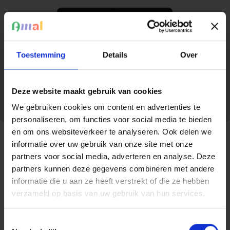
Toestemming
Details
Over
Deze website maakt gebruik van cookies
We gebruiken cookies om content en advertenties te
personaliseren, om functies voor social media te bieden
en om ons websiteverkeer te analyseren. Ook delen we
Jaarverslag 2023
informatie over uw gebruik van onze site met onze
partners voor social media, adverteren en analyse. Deze
partners kunnen deze gegevens combineren met andere
Bekijk hier het jaarverslag van 2023.
informatie die u aan ze heeft verstrekt of die ze hebben
verzameld op basis van uw gebruik van hun services.
Lees hier het jaarverslag van 2023
Toestemmingsselectie